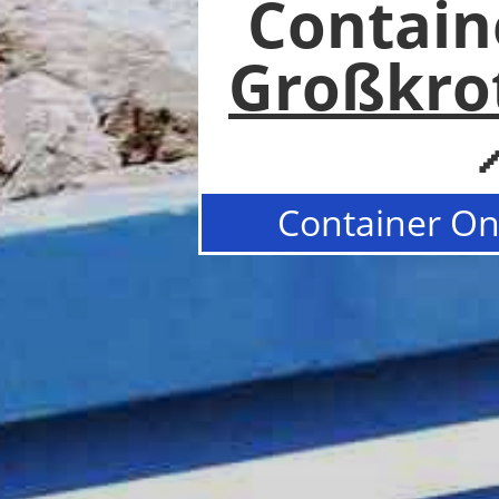
Contain
Großkro

Container Onl