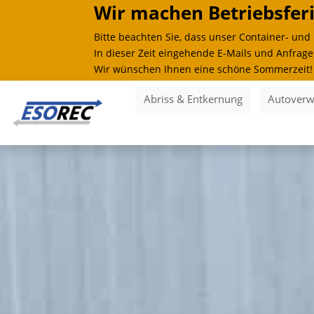
Wir machen Betriebsferi
Bitte beachten Sie, dass unser Container- un
In dieser Zeit eingehende E-Mails und Anfrag
Wir wünschen Ihnen eine schöne Sommerzeit!
Abriss & Entkernung
Autoverw